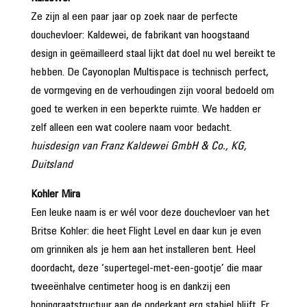
Ze zijn al een paar jaar op zoek naar de perfecte
douchevloer: Kaldewei, de fabrikant van hoogstaand
design in geëmailleerd staal lijkt dat doel nu wel bereikt te
hebben. De Cayonoplan Multispace is technisch perfect,
de vormgeving en de verhoudingen zijn vooral bedoeld om
goed te werken in een beperkte ruimte. We hadden er
zelf alleen een wat coolere naam voor bedacht.
huisdesign van Franz Kaldewei GmbH & Co., KG,
Duitsland
Kohler Mira
Een leuke naam is er wél voor deze douchevloer van het
Britse Kohler: die heet Flight Level en daar kun je even
om grinniken als je hem aan het installeren bent. Heel
doordacht, deze ‘supertegel-met-een-gootje’ die maar
tweeënhalve centimeter hoog is en dankzij een
honingraatstructuur aan de onderkant erg stabiel blijft. Er