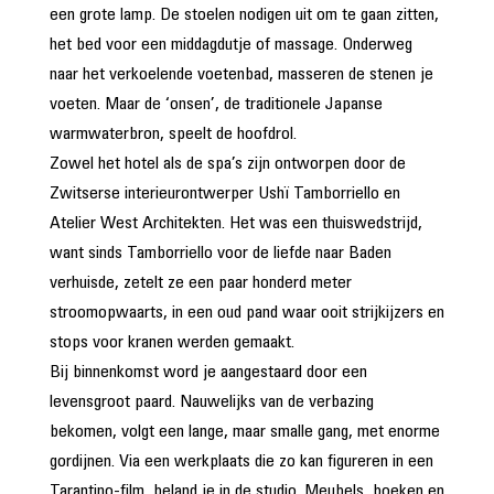
een grote lamp. De stoelen nodigen uit om te gaan zitten,
het bed voor een middagdutje of massage. Onderweg
naar het verkoelende voetenbad, masseren de stenen je
voeten. Maar de ‘onsen’, de traditionele Japanse
warmwaterbron, speelt de hoofdrol.
Zowel het hotel als de spa’s zijn ontworpen door de
Zwitserse interieurontwerper Ushï Tamborriello en
Atelier West Architekten. Het was een thuiswedstrijd,
want sinds Tamborriello voor de liefde naar Baden
verhuisde, zetelt ze een paar honderd meter
stroomopwaarts, in een oud pand waar ooit strijkijzers en
stops voor kranen werden gemaakt.
Bij binnenkomst word je aangestaard door een
levensgroot paard. Nauwelijks van de verbazing
bekomen, volgt een lange, maar smalle gang, met enorme
gordijnen. Via een werkplaats die zo kan figureren in een
Tarantino-film, beland je in de studio. Meubels, boeken en